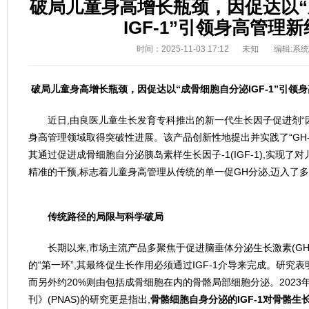
破局儿童身高增长瓶颈，因促达以
IGF-1”引领身高管理
时间：2025-11-03 17:12
未知
编辑:系
破局儿童身高增长瓶颈，因促达以“成骨细胞自分泌IGF-1”引领
近日,由良医儿童生长发育专科推出的新一代生长因子促进剂“因促达®
身高管理领域取得突破性进展。该产品创新性地提出并实践了“GH-IG
其通过促进成骨细胞自分泌胰岛素样生长因子-1(IGF-1),实现
精准的干预,标志着儿童身高管理从传统的单一促GH分泌,迈入了
传统路径的局限与科学破局
长期以来,市场主流产品多聚焦于促进脑垂体分泌生长激素(GH
的“第一环”,其最终促生长作用必须通过IGF-1介导来完成。研究表明,
而另外约20%则由包括成骨细胞在内的骨骼局部细胞分泌。202
刊》(PNAS)的研究更是指出,
骨骼细胞自身分泌的
IGF-1
对骨骼生