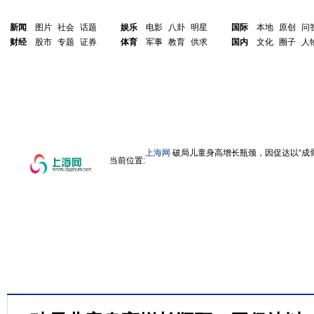
新闻
图片
社会
话题
娱乐
电影
八卦
明星
国际
本地
原创
问
财经
股市
专题
证券
体育
军事
教育
供求
国内
文化
圈子
人
上海网
破局儿童身高增长瓶颈，因促达以“成骨
当前位置: