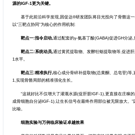
源的
IGF-1
更为关键。
基于此前沿科学发现,因促达®研发团队将目光投向了骨骼这一生
以“三靶点协同”为核心的作用机制:
靶点一
:
指令启动
,
通过配套的γ-氨基丁酸(GABA)促进GH分泌
靶点二
:
系统动员
,
通过黄芪提取物、发酵牡蛎提取物等,促进肝脏分
1水平。
靶点三
:
精准执行
,
核心成分骨碎补提取物(总黄酮、总皂苷)等,
1,实现骨骼局部的精准强化生长。
“这就好比不仅增大了灌溉水源(促肝脏IGF-1),更直接在庄
成骨细胞自分泌IGF-1),让生长信号在最终作用部位被无限放大。
比喻。
细胞实验与万例临床验证卓越效果