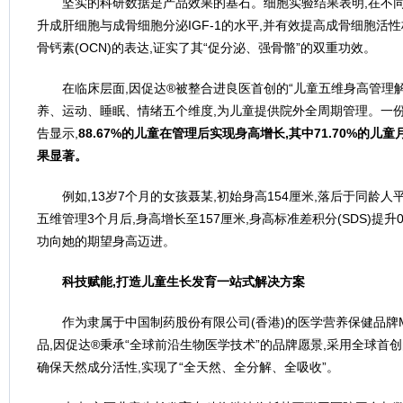
坚实的科研数据是产品效果的基石。细胞实验结果表明,在不同
升成肝细胞与成骨细胞分泌IGF-1的水平,并有效提高成骨细胞活性
骨钙素(OCN)的表达,证实了其“促分泌、强骨骼”的双重功效。
在临床层面,因促达®被整合进良医首创的“儿童五维身高管理解
养、运动、睡眠、情绪五个维度,为儿童提供院外全周期管理。一份
告显示,
88.67%
的儿童在管理后实现身高增长
,
其中
71.70%
的儿童
果显著。
例如,13岁7个月的女孩聂某,初始身高154厘米,落后于同龄
五维管理3个月后,身高增长至157厘米,身高标准差积分(SDS)提升0
功向她的期望身高迈进。
科技赋能
,
打造儿童生长发育一站式解决方案
作为隶属于中国制药股份有限公司(香港)的医学营养保健品牌M
品,因促达®秉承“全球前沿生物医学技术”的品牌愿景,采用全球首
确保天然成分活性,实现了“全天然、全分解、全吸收”。