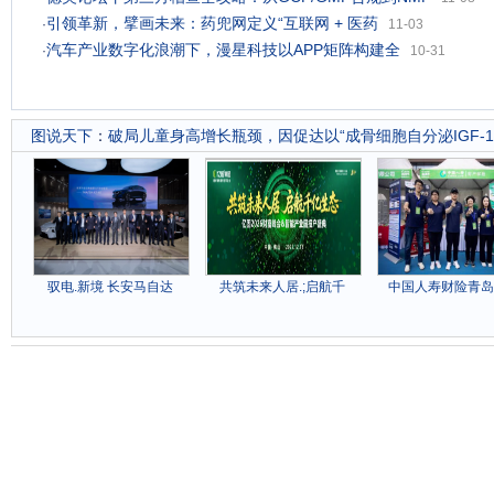
引领革新，擘画未来：药兜网定义“互联网 + 医药
·
11-03
汽车产业数字化浪潮下，漫星科技以APP矩阵构建全
·
10-31
图说天下
：
破局儿童身高增长瓶颈，因促达以“成骨细胞自分泌IGF-
驭电.新境 长安马自达
共筑未来人居.;启航千
中国人寿财险青岛