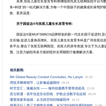
未来,良医儿童生长发育专科将继续依托其互联网医院平台与数
务+科技”的一站式解决方案,为每一个中国孩子的健康成长保驾护
效、更具温度。
关于因促达
®
与良医儿童生长发育专科
:
因促达®是MUFSWACH品牌研发的新一代生长因子促进剂,旨在
生长轴,促进儿童身高增长。良医儿童生长发育专科是广州良医信
务平台,整合了良医互联网医院、良医大药房等资源,专注于为儿童
预、注意力缺陷等多方面的院外全周期医疗健康解决方案。
相关新闻:
8th Global Beauty Contest Concludes, Hu Lanyin
·
01-02
用技术雕琢细节，让影像超越期待
·
09-24
时空交汇，臻藏永恒 —— 臻尚驻颜携手蕾蒂淇婭高
·
12-24
昆仑联通：筑牢信息安全防线，护航企业数字化征程
·
09-24
重塑居家幸福感：从无扰空间到细腻陪伴
·
10-13
德美论坛丨第三方稽查全攻略：从GCP/GMP合规到NMP
·
11-08